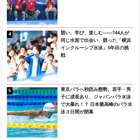
競い、学び、楽しむ――744人が
同じ水面で出会い、競った「横浜
インクルーシブ水泳」5年目の挑
戦
東京パラへ秒読み態勢。若手・男
子に成長あり、ジャパンパラ水泳
で大暴れ！？ 日本最高峰のパラ水
泳３日間が閉幕