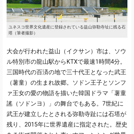
ユネスコ世界文化遺産に登録されている益山弥勒寺址に残る石
塔（筆者撮影）
大会が行われた益山（イクサン）市は、ソウ
ル特別市の龍山駅からKTXで最速1時間4分。
三国時代の百済の地で三十代王となった武王
（薯童）の生まれ故郷。ソドン王子とソンフ
ァ王女の愛の物語を描いた韓国ドラマ「薯童
謠（ソドンヨ）」の舞台でもある。7世紀に
武王が建立したとされる弥勒寺趾には石塔が
残り、2015年に世界遺産に指定された。歴史