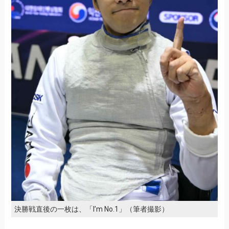
決勝戦直後の一枚は、「I’m No.1」（筆者撮影）