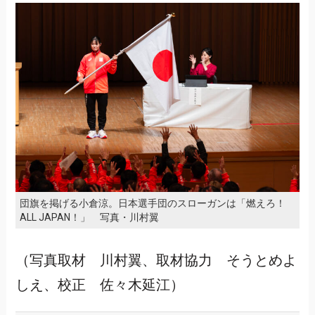
団旗を掲げる小倉涼。日本選手団のスローガンは「燃えろ！
ALL JAPAN！」 写真・川村翼
（写真取材 川村翼、取材協力 そうとめよ
しえ、校正 佐々木延江）