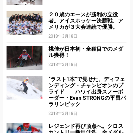
２０歳のエースが勝利の立役
者。アイスホッケー決勝戦、ア
メリカが３大会連続で優勝。
2018年3月18日
桃佳が日本初・全種目でのメダ
ル獲得！
2018年3月18日
“ラスト1本”で見せた、ディフェ
ンディング・チャンピオンのプ
ライド――ハワイ出身スノーボ
ーダー・Evan STRONGの平昌パ
ラリンピック
2018年3月18日
レジェンド再び頂点へ。クロス
カントリー新田佳浩、金メダル