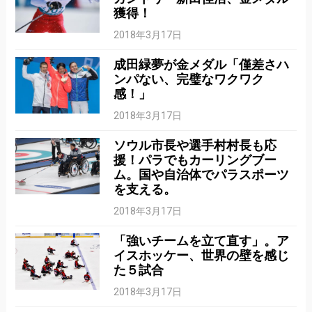
獲得！
2018年3月17日
成田緑夢が金メダル「僅差さハ
ンパない、完璧なワクワク
感！」
2018年3月17日
ソウル市長や選手村村長も応
援！パラでもカーリングブー
ム。国や自治体でパラスポーツ
を支える。
2018年3月17日
「強いチームを立て直す」。ア
イスホッケー、世界の壁を感じ
た５試合
2018年3月17日