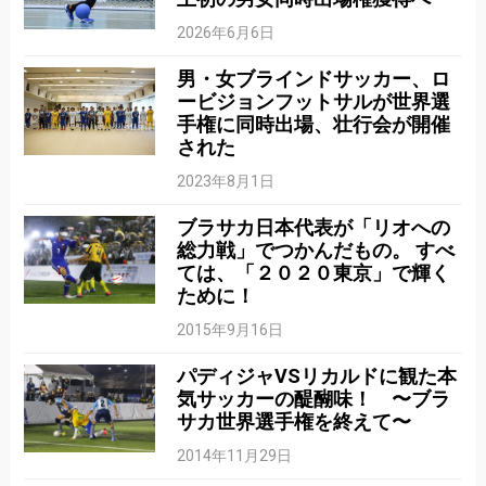
2026年6月6日
男・女ブラインドサッカー、ロ
ービジョンフットサルが世界選
手権に同時出場、壮行会が開催
された
2023年8月1日
ブラサカ日本代表が「リオへの
総力戦」でつかんだもの。 すべ
ては、「２０２０東京」で輝く
ために！
2015年9月16日
パディジャVSリカルドに観た本
気サッカーの醍醐味！ 〜ブラ
サカ世界選手権を終えて〜
2014年11月29日