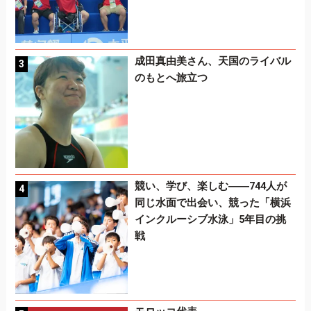
成田真由美さん、天国のライバル
のもとへ旅立つ
競い、学び、楽しむ――744人が
同じ水面で出会い、競った「横浜
インクルーシブ水泳」5年目の挑
戦