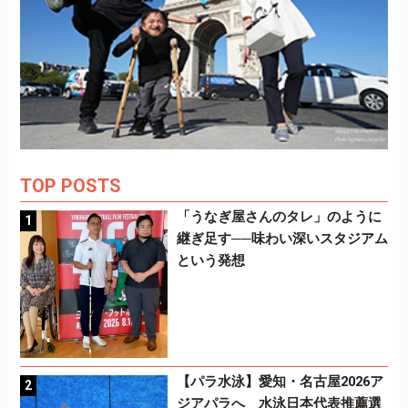
TOP POSTS
「うなぎ屋さんのタレ」のように
継ぎ足す──味わい深いスタジアム
という発想
【パラ水泳】愛知・名古屋2026ア
ジアパラへ 水泳日本代表推薦選