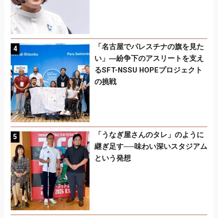
「名古屋でパレスチナの旗を見た
い」―紛争下のアスリートを支え
るSFT-NSSU HOPEプロジェクト
の挑戦
「うなぎ屋さんのタレ」のように
継ぎ足す──味わい深いスタジアム
という発想