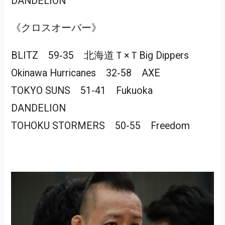
DANDELION
《クロスオーバー》
BLITZ 59‐35 北海道Ｔ×ＴBig Dippers
Okinawa Hurricanes 32‐58 AXE
TOKYO SUNS 51-41 Fukuoka
DANDELION
TOHOKU STORMERS 50-55 Freedom