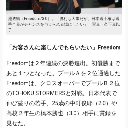
池透暢（Freedom/3.0）。「勝利も大事だが、日本選手権は選
手全員がチャンスを与えられる場にしたい」 写真・久下真以
子
「お客さんに楽しんでもらいたい」Freedom
Freedomは２年連続の決勝進出。初優勝まで
あと１つとなった。プールＡを２位通過した
Freedomは、クロスオーバーでプールＢ２位
のTOHOKU STORMERSと対戦。日本代表で
伸び盛りの若手、25歳の中町俊耶（2.0）や
高校２年生の橋本勝也（3.0）相手に貫録を
見せた。