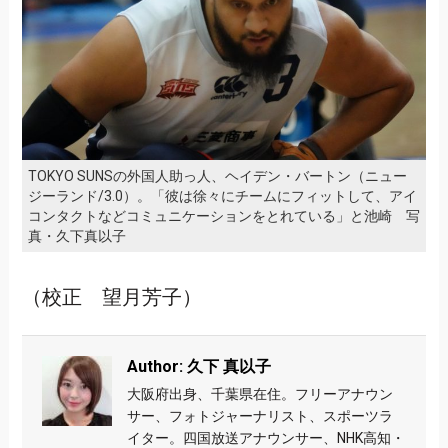
TOKYO SUNSの外国人助っ人、ヘイデン・バートン（ニュー
ジーランド/3.0）。「彼は徐々にチームにフィットして、アイ
コンタクトなどコミュニケーションをとれている」と池崎 写
真・久下真以子
（校正 望月芳子）
Author: 久下 真以子
大阪府出身、千葉県在住。フリーアナウン
サー、フォトジャーナリスト、スポーツラ
イター。四国放送アナウンサー、NHK高知・