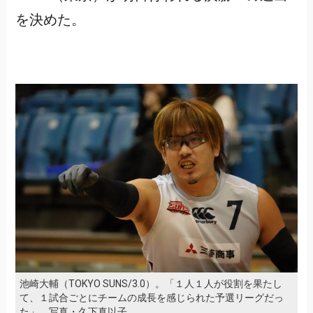
を決めた。
池崎大輔（TOKYO SUNS/3.0）。「１人１人が役割を果たし
て、１試合ごとにチームの成長を感じられた予選リーグだっ
た」 写真・久下真以子