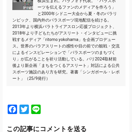
横浜生まれ。パラフォト代表。「パラスポ
ーツを伝えるファンのメディアを作ろう」
と2000年シドニー大会から夏・冬のパラリ
ンピック、国内外のパラスポーツ現地配信を続ける。
2013年より横浜パラトライアスロン応援プロジェクト、
2018年より子どもたちがアスリート・インタビューに挑
戦するメディア「ritomo.yokohama」を企画プロデュー
ス。世界のパラアスリートの感性や目の前での観戦・交流
によるインスピレーションで「パラスポーツのまちづく
り」が広がることを祈り活動している。パリ2024取材前
後より新企画「まちをつくるアスリート」対話による公共
スポーツ施設のあり方を研究。著書「シンガポール・レポ
ート」（25/9発行）
Facebook
Twitter
Line
この記事にコメントを送る