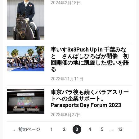
2024年2月18日
車いす3x3Push Up in 千葉みな
と さんばしひろばが開催 初
回開催の地に凱旋した想いを語
る
2023年11月11日
東京パラ後も続くパラアスリー
トへの企業サポート。
Parasports Day Forum 2023
2023年8月27日
← 前のページ
1
2
3
4
5
…
13