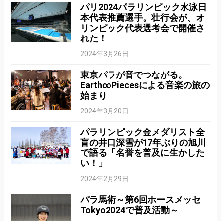
パリ2024パラリンピック水泳日
本代表推薦選手。壮行会が、オ
リンピック代表選考会で開催さ
れた！
2024年3月26日
東京パラが音でつながる。
Earth∞Piecesによる音楽の旅の
始まり
2024年3月20日
パラリンピック金メダリスト全
盲の井口深雪が17年ぶりの旭川
で語る「名誉を普及に生かした
い！」
2024年2月29日
パラ馬術～第6回ホースメッセ
Tokyo2024で普及活動～