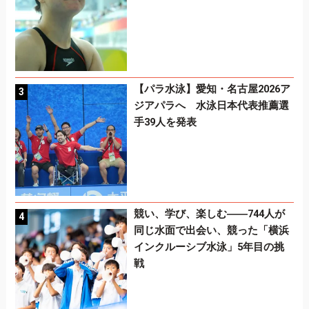
【パラ水泳】愛知・名古屋2026ア
ジアパラへ 水泳日本代表推薦選
手39人を発表
競い、学び、楽しむ――744人が
同じ水面で出会い、競った「横浜
インクルーシブ水泳」5年目の挑
戦