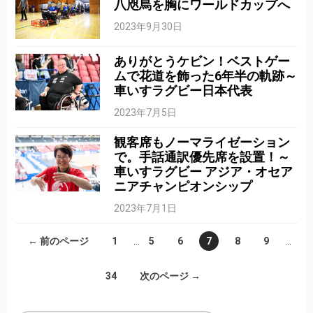
八咫烏を胸にワールドカップへ
2023年9月30日
ありがとうケビン！ベストゲー
ムで花道を飾った6年半の軌跡～
車いすラグビー日本代表
2023年7月5日
観客席もノーマライゼーション
で。手話通訳優先席を設置！～
車いすラグビー アジア・オセア
ニアチャンピオンシップ
2023年7月1日
← 前のページ
1
…
5
6
7
8
9
…
34
次のページ →