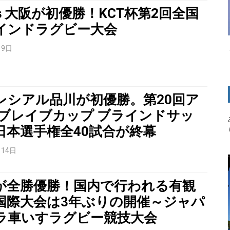
Lｓ大阪が初優勝！KCT杯第2回全国
インドラグビー大会
月9日
レシアル品川が初優勝。第20回ア
 ブレイブカップ ブラインドサッ
日本選手権全40試合が終幕
月14日
が全勝優勝！国内で行われる有観
国際大会は3年ぶりの開催～ジャパ
ラ車いすラグビー競技大会