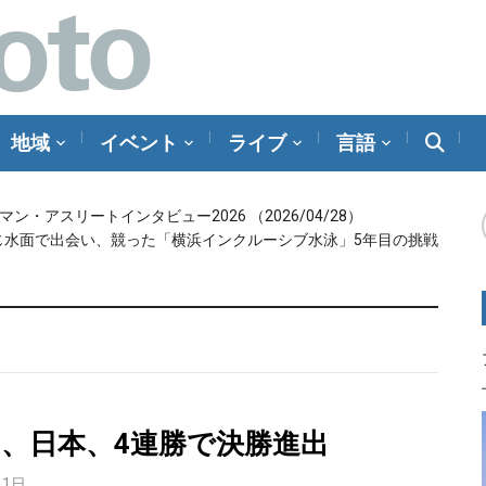
地域
イベント
ライブ
言語
メラマン・アスリートインタビュー2026
（2026/04/28）
じ水面で出会い、競った「横浜インクルーシブ水泳」5年目の挑戦
目、日本、4連勝で決勝進出
月1日