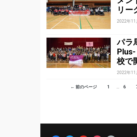
メン
リー
2022年1
パラ馬
Pl
校で
2022年1
← 前のページ
1
…
6