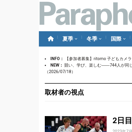
夏季
冬季
国際
INFO：
【参加者募集】ritomo 子どもカ
NEW：
競い、学び、楽しむ――744人が同
（2026/07/18）
取材者の視点
2日
2023年7