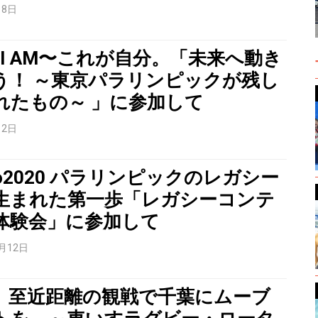
月8日
O I AM〜これが自分。「未来へ動き
う！ ～東京パラリンピックが残し
れたもの～ 」に参加して
月2日
yo2020 パラリンピックのレガシー
生まれた第一歩「レガシーコンテ
体験会」に参加して
2月12日
」至近距離の観戦で千葉にムーブ