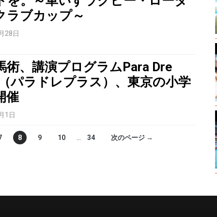
トを。～車いすラグビー・ロータ
クラブカップ～
1月28日
術、講演プログラムPara Dre
us-（パラドレプラス）、東京の小学
開催
1月1日
7
8
9
10
…
34
次のページ →