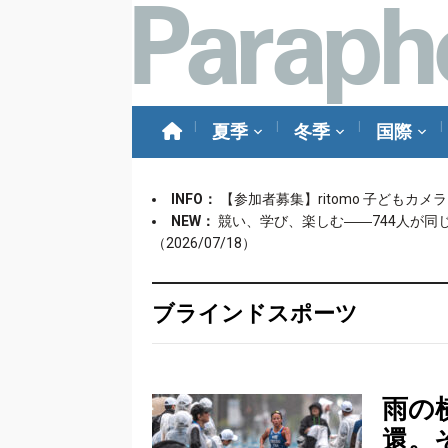
夏季
冬季
国際
INFO：
【参加者募集】ritomo 子どもカ
NEW：
競い、学び、楽しむ――744人が同
（2026/07/18）
ブラインドスポーツ
雨の
還。