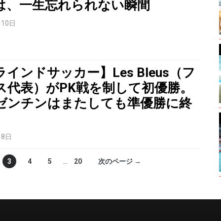
は、一生忘れられない瞬間
月10日
インドサッカー】Les Bleus（フ
ス代表）がPK戦を制して初優勝。
ゼンチンはまたしても準優勝に終
。
月8日
3
4
5
…
20
次のページ →