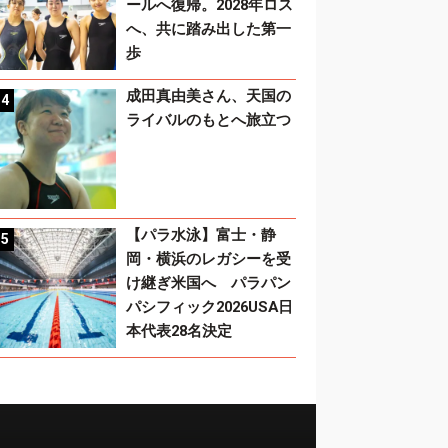
ールへ復帰。2028年ロス
へ、共に踏み出した第一
歩
成田真由美さん、天国の
ライバルのもとへ旅立つ
【パラ水泳】富士・静
岡・横浜のレガシーを受
け継ぎ米国へ パラパン
パシフィック2026USA日
本代表28名決定