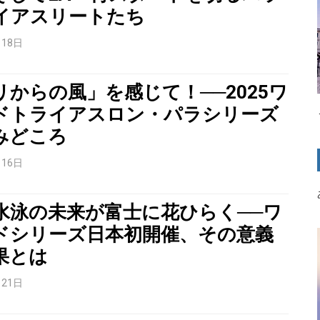
イアスリートたち
月18日
リからの風」を感じて！──2025ワ
ドトライアスロン・パラシリーズ
みどころ
月16日
水泳の未来が富士に花ひらく──ワ
ドシリーズ日本初開催、その意義
果とは
月21日