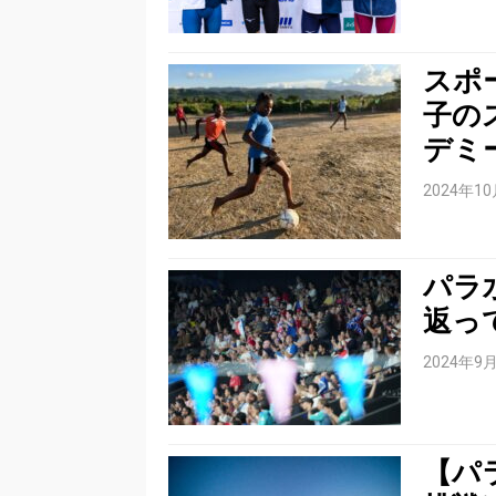
スポ
子の
デミ
2024年1
パラ
返っ
2024年9
【パ