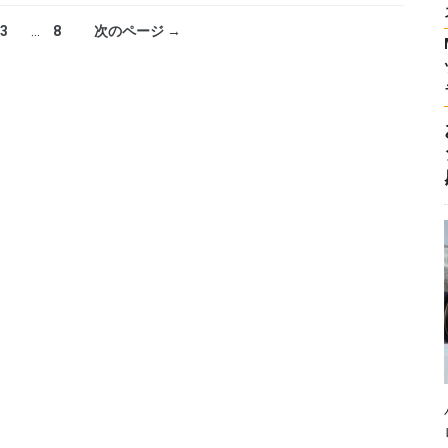
3
…
8
次のページ →