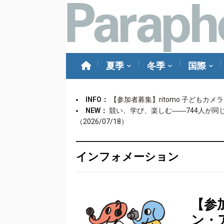
夏季
冬季
国際
INFO：
【参加者募集】ritomo 子どもカ
NEW：
競い、学び、楽しむ――744人が同
（2026/07/18）
インフォメーション
【参加
ン・