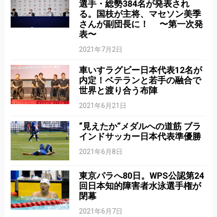
選手・総勢384名が発表され
る。国枝が主将、マセソン美季
さんが副団長に！ 〜第一次発
表〜
2021年7月2日
車いすラグビー日本代表12名が
内定！ベテランと若手の融合で
世界と渡り合う布陣
2021年6月21日
“見えたか”メダルへの道筋 ブラ
インドサッカー日本代表準優勝
2021年6月8日
東京パラへ80日。WPS公認第24
回日本知的障害者水泳選手権が
閉幕
2021年6月7日