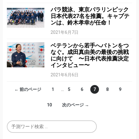
パラ競泳、東京パラリンピック
日本代表27名を推薦。キャプテ
ンは、鈴木孝幸が任命！
2021年6月7日
ベテランから若手へバトンをつ
なぐ。成田真由美の最後の挑戦
に向けて 〜日本代表推薦決定
インタビュー〜
2021年6月6日
← 前のページ
1
…
5
6
7
8
9
10
次のページ →