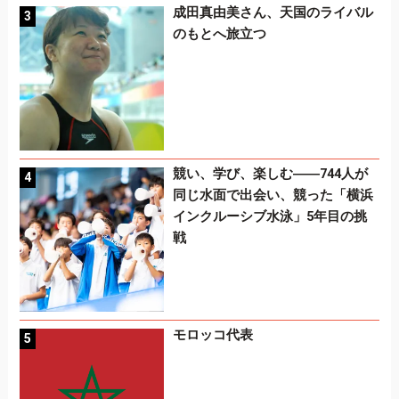
成田真由美さん、天国のライバル
のもとへ旅立つ
競い、学び、楽しむ――744人が
同じ水面で出会い、競った「横浜
インクルーシブ水泳」5年目の挑
戦
モロッコ代表