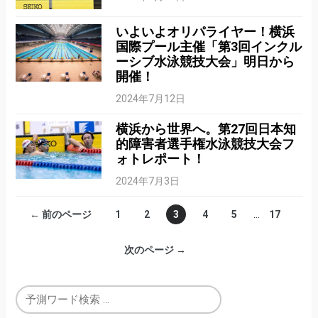
いよいよオリパライヤー！横浜
国際プール主催「第3回インクル
ーシブ水泳競技大会」明日から
開催！
2024年7月12日
横浜から世界へ。第27回日本知
的障害者選手権水泳競技大会フ
ォトレポート！
2024年7月3日
← 前のページ
1
2
3
4
5
…
17
次のページ →