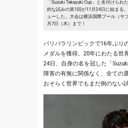
「Suzuki Takayuki Cup」と
的な試みの第1回が11月24日に始ま
ューした。大会は横浜国際プール（サブ
月7日（木）まで！
パリパラリンピックで16年ぶり
メダルを獲得。20年にわたる世
24日、自身の名を冠した「Suzuki
障害の有無に関係なく、全ての
おそらく世界でもまだ例のない