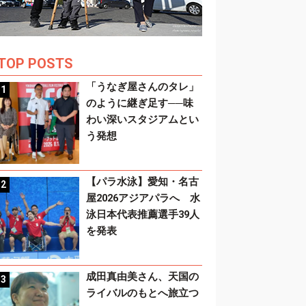
TOP POSTS
「うなぎ屋さんのタレ」
のように継ぎ足す──味
わい深いスタジアムとい
う発想
【パラ水泳】愛知・名古
屋2026アジアパラへ 水
泳日本代表推薦選手39人
を発表
成田真由美さん、天国の
ライバルのもとへ旅立つ