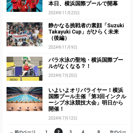
本日、横浜国際プールで開幕
2024年11月23日
静かなる挑戦者の素顔「Suzuki
Takayuki Cup」がひらく未来
（後編）
2024年11月9日
パラ水泳の聖地・横浜国際プー
ルがなくなる？！
2024年7月20日
いよいよオリパライヤー！横浜
国際プール主催「第3回インクル
ーシブ水泳競技大会」明日から
開催！
2024年7月12日
← 前のページ
1
2
3
4
…
8
次のペー