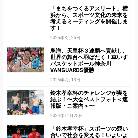
「まちをつくるアスリート」横
浜から、スポーツ文化の未来を
考えるミーティングを開催しま
す！
2025年3月25日
鳥海、天皇杯３連覇へ貢献し、
世界の舞台へ羽ばたく！車いす
バスケットボール神奈川
VANGUARDS優勝
2025年2月13日
鈴木孝幸杯のチャレンジが実を
結ぶ！〜大会ベストフォト＜速
報版・ご案内＞〜
2024年11月25日
「鈴木孝幸杯」スポーツの競い
合いで社会を変える！いよいよ