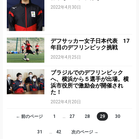
2022年4月30日
デフサッカー女子日本代表 17
年目のデフリンピック挑戦
2022年4月25日
ブラジルでのデフリンピック
へ、横浜から５選手が出場。横
浜市役所で激励会が開催され
た！
2022年4月20日
← 前のページ
1
…
27
28
29
30
31
…
42
次のページ →