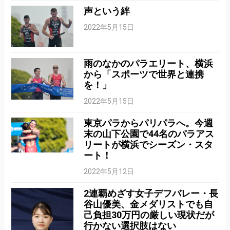
声という絆
2022年5月15日
雨のなかのパラエリート、横浜
から「スポーツで世界と連携
を！」
2022年5月15日
東京パラからパリパラへ。今週
末の山下公園で44名のパラアス
リートが横浜でシーズン・スタ
ート！
2022年5月12日
2連覇めざす女子デフバレー・長
谷山優美、金メダリストでも自
己負担30万円の厳しい現状だが
行かない選択肢はない