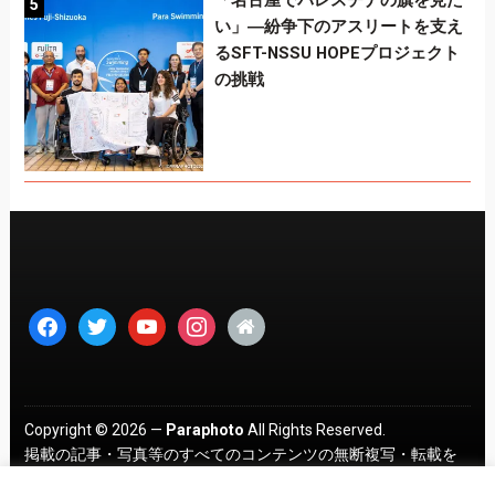
「名古屋でパレスチナの旗を見た
い」―紛争下のアスリートを支え
るSFT-NSSU HOPEプロジェクト
の挑戦
facebook
twitter
youtube
instagram
home
Copyright © 2026 —
Paraphoto
All Rights Reserved.
掲載の記事・写真等のすべてのコンテンツの無断複写・転載を
禁じます。 ｜
プライバシーポリシー