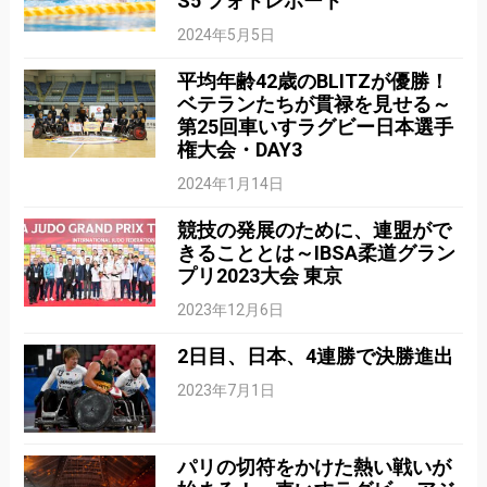
S5 フォトレポート
2024年5月5日
平均年齢42歳のBLITZが優勝！
ベテランたちが貫禄を見せる～
第25回車いすラグビー日本選手
権大会・DAY3
2024年1月14日
競技の発展のために、連盟がで
きることとは～IBSA柔道グラン
プリ2023大会 東京
2023年12月6日
2日目、日本、4連勝で決勝進出
2023年7月1日
パリの切符をかけた熱い戦いが