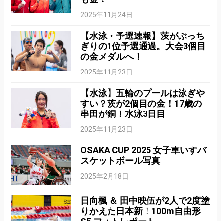
2025年11月24日
【水泳・予選速報】茨がぶっち
ぎりの1位予選通過。大会3個目
の金メダルへ！
2025年11月23日
【水泳】五輪のプールは泳ぎや
すい？茨が2個目の金！17歳の
串田が銅！水泳3日目
2025年11月23日
OSAKA CUP 2025 女子車いすバ
スケットボール写真
2025年2月18日
日向楓 ＆ 田中映伍が2人で2度塗
りかえた日本新！100m自由形