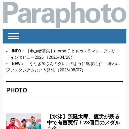
INFO：
【参加者募集】ritomo 子どもカメラマン・アスリー
トインタビュー2026
（2026/04/28）
NEW：
「うなぎ屋さんのタレ」のように継ぎ足す──味わい
深いスタジアムという発想
（2026/08/07）
PHOTO
【水泳】茨隆太郎、疲労が残る
中で有言実行！23個目のメダル
も金！