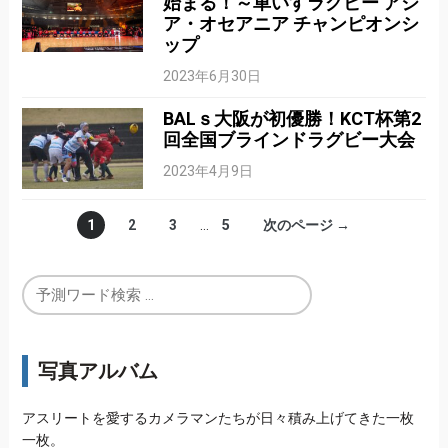
始まる！～車いすラグビー アジ
ア・オセアニア チャンピオンシ
ップ
2023年6月30日
BALｓ大阪が初優勝！KCT杯第2
回全国ブラインドラグビー大会
2023年4月9日
1
2
3
…
5
次のページ →
写真アルバム
アスリートを愛するカメラマンたちが日々積み上げてきた一枚
一枚。