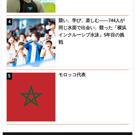
競い、学び、楽しむ――744人が
同じ水面で出会い、競った「横浜
インクルーシブ水泳」5年目の挑
戦
モロッコ代表