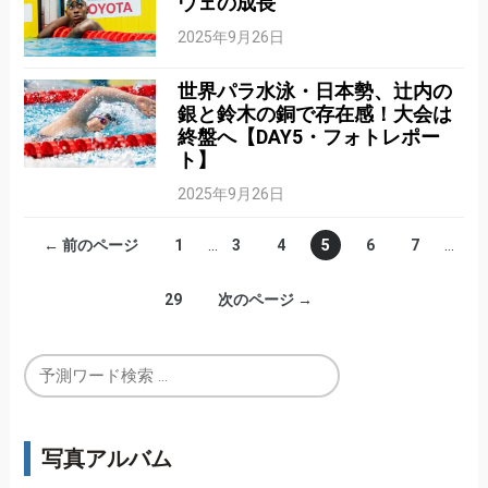
ウェの成長
2025年9月26日
世界パラ水泳・日本勢、辻内の
銀と鈴木の銅で存在感！大会は
終盤へ【DAY5・フォトレポー
ト】
2025年9月26日
← 前のページ
1
…
3
4
5
6
7
…
29
次のページ →
写真アルバム