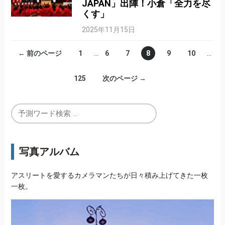
JAPAN」出陣！小倉「全力を尽
くす」
2025年11月15日
← 前のページ
1
…
6
7
8
9
10
…
125
次のページ →
写真アルバム
アスリートを愛するカメラマンたちが日々積み上げてきた一枚
一枚。