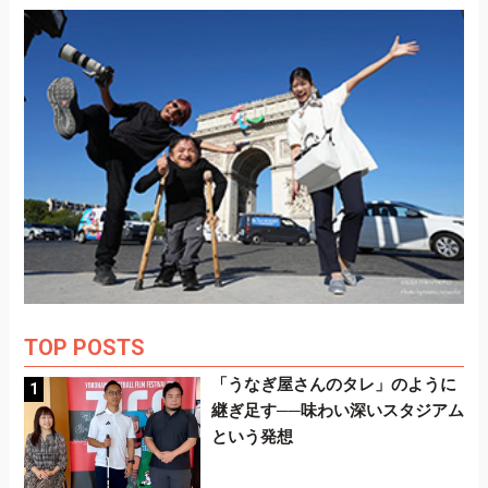
TOP POSTS
「うなぎ屋さんのタレ」のように
継ぎ足す──味わい深いスタジアム
という発想